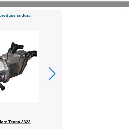
 produse sudura
dare Tecna 3323
Tecna 4645-46