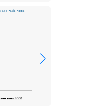
 aspiratie noxe
nstructie
ower new 9000
Perdea sudura rosie,
Cobot M1013