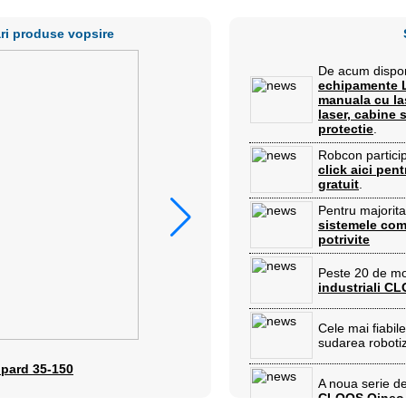
ri produse vopsire
De acum dispon
echipamente L
manuala cu las
laser, cabine
protectie
.
Robcon partici
click aici pen
gratuit
.
Pentru majorita
sistemele co
potrivite
Peste 20 de m
industriali C
Cele mai fiabil
sudarea robot
pard 35-150
Pompa Wagner Cobr
A noua serie d
CLOOS Qineo