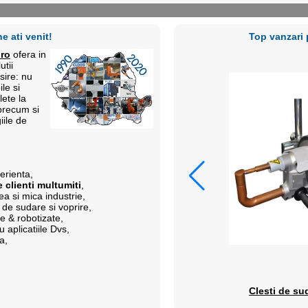
e ati venit!
Top vanzari
.ro
ofera in
tii
sire: nu
le si
lete la
precum si
iile de
erienta,
 clienti multumiti
,
ea si mica industrie,
de sudare si voprire,
e & robotizate,
u aplicatiile Dvs,
a,
ori: 3976515
ineo GLW 222 AC/DC
Clesti de su