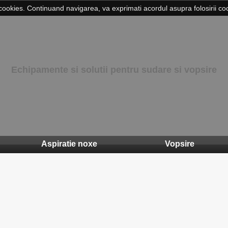
cookies. Continuand navigarea, va exprimati acordul asupra folosirii coo
Echipamente si solutii pentru sudare si vopsire
Aspiratie noxe
Vopsire