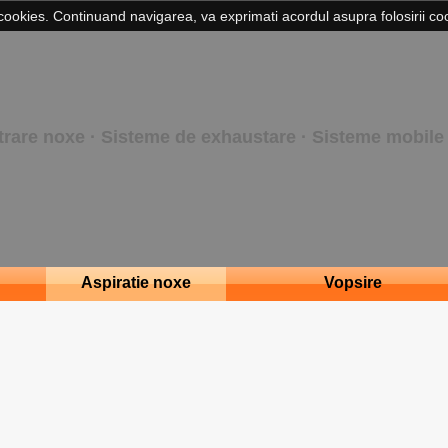
cookies. Continuand navigarea, va exprimati acordul asupra folosirii coo
iltrare noxe · Sisteme de exhaustare · Sisteme mobile 
Aspiratie noxe
Vopsire