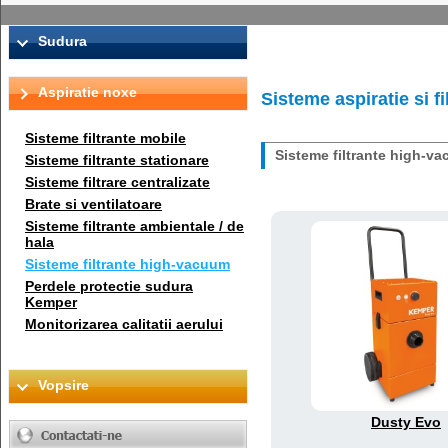
Sudura
Aspiratie noxe
Sisteme aspiratie si 
Sisteme filtrante mobile
Sisteme filtrante high-v
Sisteme filtrante stationare
Sisteme filtrare centralizate
Brate si ventilatoare
Sisteme filtrante ambientale / de
hala
Sisteme filtrante high-vacuum
Perdele protectie sudura
Kemper
Monitorizarea calitatii aerului
Vopsire
Dusty Evo