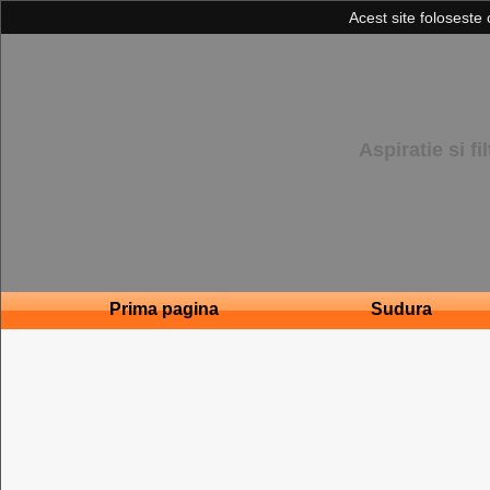
Acest site foloseste 
Aspiratie si f
Prima pagina
Sudura