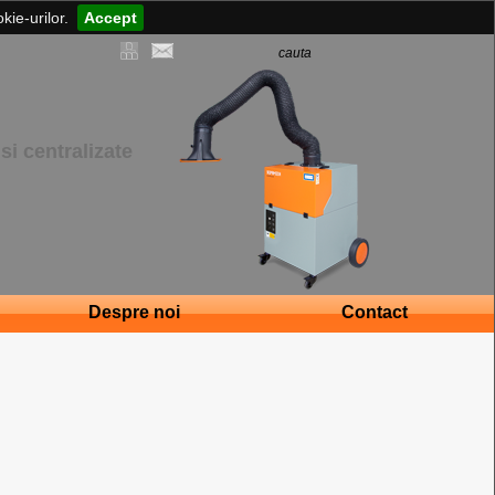
kie-urilor.
Accept
si centralizate
Despre noi
Contact