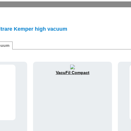
filtrare Kemper high vacuum
acuum
VacuFil Compact