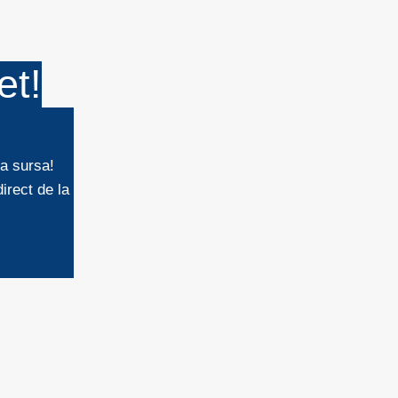
et!
la sursa!
irect de la