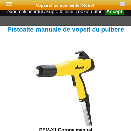
Acest site foloseste cookies. Continuand navigarea, va
Vopsire; Echipamente; Roboti
exprimati acordul asupra folosirii cookie-urilor.
Accept
Pistoalte manuale de vopsit cu pulbere
PEM-X1 Corona manual