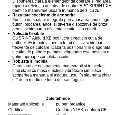
Dispunerea clara a elementelor de operare si reglarea
rapida a retetei in unitatea de control EPG SPRINT XE
permit o manevrare usoara in munca de zi cu zi.
Rezultate excelente de acoperire
Functia de spalare integrata prin apasarea unui singur
buton, blocarea lancei si diverse dispozitive de priza
permit schimbarea eficienta a cutiei si a culorii.
Aplicatii flexibile
Cu SRINT Airfluid XE poti lucra direct din cutia de
pulbere. Este potrivit pentru loturi mici si schimbari
frecvente de culoare. Datorita pozitionarii in diagonala
a cutiei de pulbere pe masa vibratoare este posibila o
golire aproape completa a cutiei.
Robusta si mobila
Caruciorul de echipamente manevrabil si în acelasi
timp stabil cu masa electrica vibratoare simplifica
acoperirea manuala si asigura lucrul în siguranta chiar
si într-un mediu de lucru dur sau îngust.
Date tehnice
Materiale aplicabile
pulberi organice
Certificari
Conform ATEX, conform CE