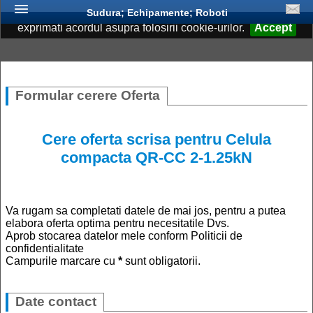
Acest site foloseste cookies. Continuand navigarea, va
Sudura; Echipamente; Roboti
exprimati acordul asupra folosirii cookie-urilor.
Accept
Formular cerere Oferta
Cere oferta scrisa pentru
Celula
compacta QR-CC 2-1.25kN
Va rugam sa completati datele de mai jos, pentru a putea
elabora oferta optima pentru necesitatile Dvs.
Aprob stocarea datelor mele conform Politicii de
confidentialitate
Campurile marcare cu
*
sunt obligatorii.
Date contact