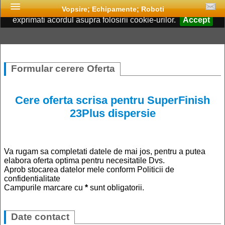
Acest site foloseste cookies. Continuand navigarea, va
Vopsire; Echipamente; Roboti
exprimati acordul asupra folosirii cookie-urilor.
Accept
Formular cerere Oferta
Cere oferta scrisa pentru
SuperFinish
23Plus dispersie
Va rugam sa completati datele de mai jos, pentru a putea
elabora oferta optima pentru necesitatile Dvs.
Aprob stocarea datelor mele conform Politicii de
confidentialitate
Campurile marcare cu
*
sunt obligatorii.
Date contact