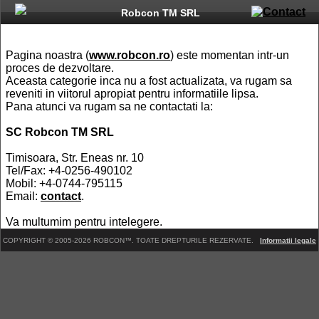
Robcon TM SRL
Pagina noastra (
www.robcon.ro
) este momentan intr-un
proces de dezvoltare.
Aceasta categorie inca nu a fost actualizata, va rugam sa
reveniti in viitorul apropiat pentru informatiile lipsa.
Pana atunci va rugam sa ne contactati la:
SC Robcon TM SRL
Timisoara, Str. Eneas nr. 10
Tel/Fax: +4-0256-490102
Mobil: +4-0744-795115
Email:
contact
.
Va multumim pentru intelegere.
COPYRIGHT © 2005-2026 ROBCON™. TOATE DREPTURILE REZERVATE.
Informatii legale